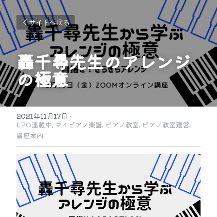
サイトへ戻る
轟千尋先生のアレンジ
の極意
2021年11月17日
·
LPO連載中,
マイピアノ楽譜,
ピアノ教室,
ピアノ教室運営,
講座案内