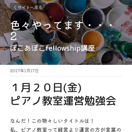
サイトへ戻る
色々やってます・・・
2
ぽこあぽこfellowship講座
2017年1月17日
１月２０日(金)
ピアノ教室運営勉強会
なんだ！この物々しいタイトルは！
私、ピアノ教室って経営より運営の方が言葉の