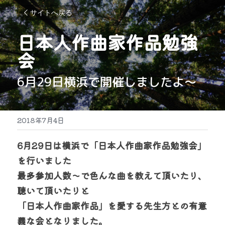
サイトへ戻る
日本人作曲家作品勉強
会
6月29日横浜で開催しましたよ～
2018年7月4日
6月29日は横浜で「日本人作曲家作品勉強会」
を行いました
最多参加人数～で色んな曲を教えて頂いたり、
聴いて頂いたりと
「日本人作曲家作品」を愛する先生方との有意
義な会となりました。