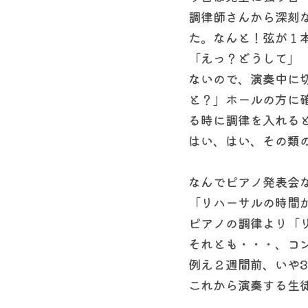
調律師さんから深刻
た。なんと！弦が１
「えっ？どうして」
ないので、演奏中に
と？」ホールの方に
る時に調律を入れる
はい、はい、その類
なんでピアノ発表会
「リハーサルの時間
ピアノの調律より「
それとも・・・、コ
例え２週間前、いや
これから演奏する生