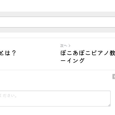
次へ
とは？
ぽこあぽこピアノ教
ーイング