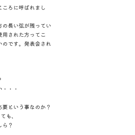
ところに呼ばれまし
方の長い弦が残ってい
使用された方ってこ
いのです。発表会され
？
い・・・
必要という事なのか？
しても、
しら？