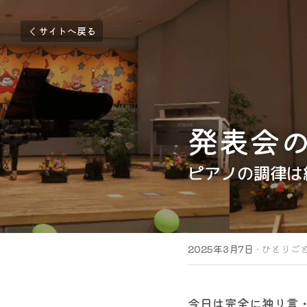
サイトへ戻る
発表会
ピアノの調律は
2025年3月7日
·
ひとりご
今日は完全に独り言