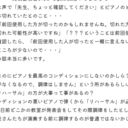
な声で「先生、ちょっと確認してください」とピアノの
本切れていたとのこと・・・
「前回使用した方が切ったのかもしれませんね。切れた
切れた可能性が高いですね」「？？？ということは前回
確認したら、「前回使用した人が切ったと一概に言えな
ところが少ないので・・・」
の話本当に多いです。
なのにピアノを最高のコンディションにしないのかしら
がなくなるので、調律はしません」という所があるらし
リハーサル」の方が大事って事があるの？
ンディションの悪いピアノで弾くから「リハーサル」が
3日前どこかの教室が発表会をしてその際調律をしたと
徒さんたちが演奏する前に調律するのが普通ではないか