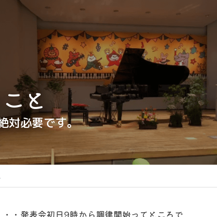
のこと
絶対必要です。
と
・・・発表会初日9時から調律開始ってところで