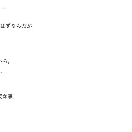
・・
のはずなんだが
から。
た。
要な事
。