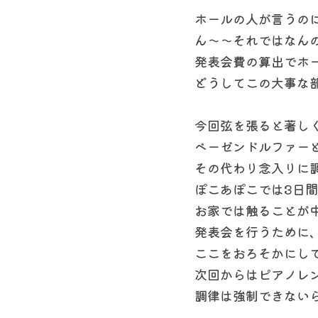
ホールの人が言うの
ん〜〜それではなん
発表会費の算出でホ
どうしてこの大事な
今回弦を張ると著し
ベーゼンドルファー
その代わり念入りに
ぽこあぽこでは3日
お家では触ることが
発表会を行うために
ここをおろそかにし
次回からはピアノレ
調律は強制できない