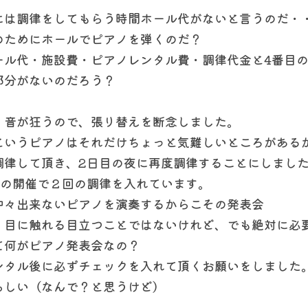
には調律をしてもらう時間ホール代がないと言うのだ・
のためにホールでピアノを弾くのだ？
ール代・施設費・ピアノレンタル費・調律代金と4番目
部分がないのだろう？
く音が狂うので、張り替えを断念しました。
というピアノはそれだけちょっと気難しいところがある
調律して頂き、2日目の夜に再度調律することにしまし
間の開催で２回の調律を入れています。
中々出来ないピアノを演奏するからこその発表会
、目に触れる目立つことではないけれど、でも絶対に必
て何がピアノ発表会なの？
ンタル後に必ずチェックを入れて頂くお願いをしました
らしい（なんで？と思うけど）