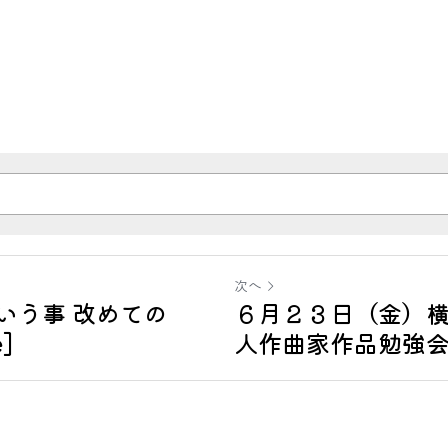
次へ
いう事 改めての
６月２３日（金）横
e]
人作曲家作品勉強