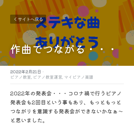
サイトへ戻る
作曲でつながる・・・
2022年2月21日
·
ピアノ教室,
ピアノ教室運営,
マイピアノ楽譜
2022年の発表会・・・コロナ禍で行うピアノ
発表会も2回目という事もあり、もっともっと
つながりを意識する発表会ができないかなぁ〜
と思いました。