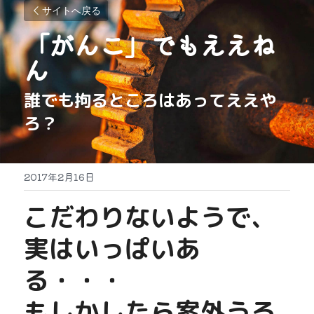
サイトへ戻る
「がんこ」でもええね
ん
誰でも拘るところはあってええや
ろ？
2017年2月16日
こだわりないようで、
実はいっぱいあ
る・・・
もしかしたら案外うる