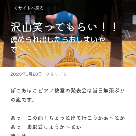
サイトへ戻る
沢山笑ってもらい！！
褒められ出したらおしまいや
で・・・
2020年1月23日
·
ひとりごと
ぽこあぽこピアノ教室の発表会は当日無茶ぶり
の嵐です。
あっ！この曲！ちょっと出て行こうかぁ〜とか
あっ！表彰式しようか〜とか
時には