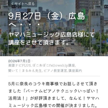
サイトへ戻る
9月27日（金）広島
へ・・・
ヤマハミュージック広島店様にて
講座をさせて頂きます。
2024年7月1日
·
楽譜ナビPLUS,
ぽこあぽこfellowship講座,
聞いて！まるみえ先生,
ピアノ教室運営,
講座案内
5月に奈良のコウキ商事様でお話しさせて頂き
ました「バーナムピアノテクニックいっぱい！
活用法！」が好評頂きまして、なんと！ヤマハ
ミュージック広島様での開催が決まりました。