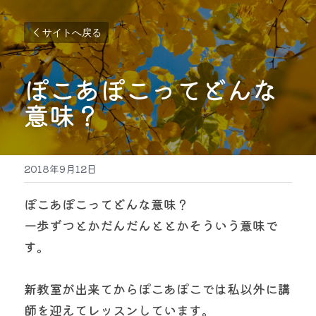
サイトへ戻る
ぽこあぽこってどんな
意味？
2018年9月12日
ぽこあぽこってどんな意味？
一歩ずつとかだんだんととかそういう意味で
す。
新教室が出来てからぽこあぽこでは私以外に講
師を迎えてレッスンしています。