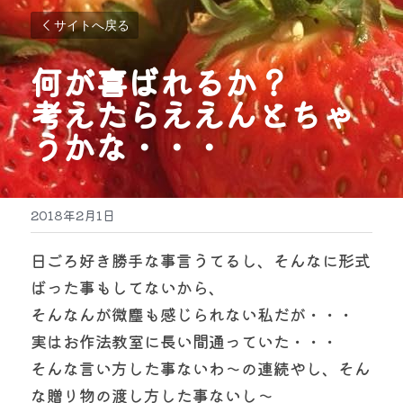
サイトへ戻る
何が喜ばれるか？
考えたらええんとちゃ
うかな・・・
2018年2月1日
日ごろ好き勝手な事言うてるし、そんなに形式
ばった事もしてないから、
そんなんが微塵も感じられない私だが・・・
実はお作法教室に長い間通っていた・・・
そんな言い方した事ないわ〜の連続やし、そん
な贈り物の渡し方した事ないし〜