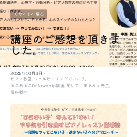
サイトへ戻る
講座のご感想を頂きま
した。
2025年10月3日
·
ピアノ教室,
ウェルビーイングでいこう,
ぽこあぽこfellowship講座,
聞いて！まるみえ先生,
講座案内