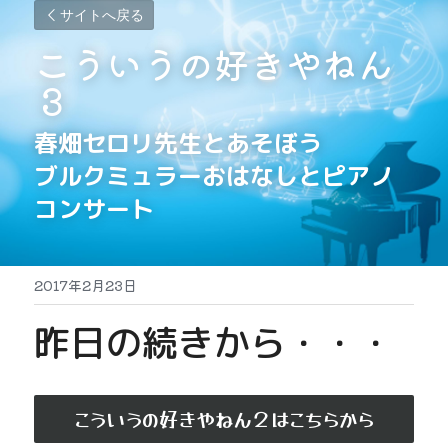
サイトへ戻る
こういうの好きやねん
３
春畑セロリ先生とあそぼう
ブルクミュラーおはなしとピアノ
コンサート
2017年2月23日
昨日の続きから・・・
こういうの好きやねん２はこちらから