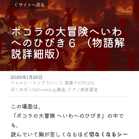
サイトへ戻る
ポコラの大冒険へいわ
へのひびき６ （物語解
説詳細版）
2026年1月26日
·
ウェルビーイングでいこう,
楽譜ナビPLUS,
ぽこあぽこfellowship講座,
ピアノ教室運営
この場面は、
『ポコラの大冒険 へいわへのひびき』の中で
も、
読んでいて胸が苦しくなるほど
切なくなるシー