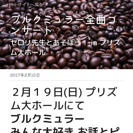
サイトへ戻る
ブルクミュラー全曲コ
ンサート
セロリ先生とあそぼう！ in プリズ
ム大ホール
2017年2月15日
２月１９日(日) プリズ
ム大ホールにて
ブルクミュラー
みんな大好き お話とピ