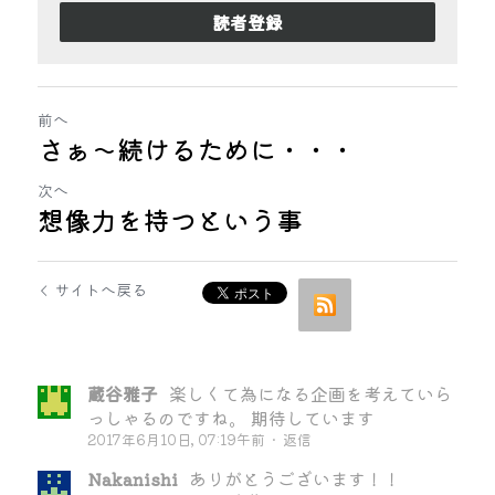
読者登録
前へ
さぁ〜続けるために・・・
次へ
想像力を持つという事
サイトへ戻る
蔵谷雅子
楽しくて為になる企画を考えていら
っしゃるのですね。 期待しています
2017年6月10日, 07:19午前
·
返信
Nakanishi
ありがとうございます！！