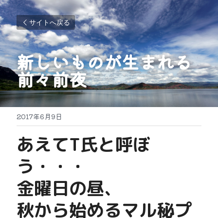
サイトへ戻る
新しいものが生まれる
前々前夜
2017年6月9日
あえてT氏と呼ぼ
う・・・
金曜日の昼、
秋から始めるマル秘プ