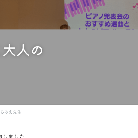
と大人の
るみえ先生
内しました。