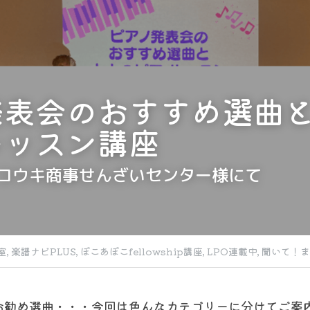
発表会のおすすめ選曲
レッスン講座
コウキ商事せんざいセンター様にて
室,
楽譜ナビPLUS,
ぽこあぽこfellowship講座,
LPO連載中,
聞いて！ま
お勧め選曲・・・今回は色んなカテゴリーに分けてご案