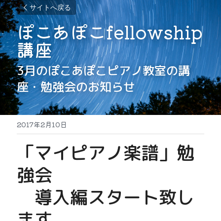
サイトへ戻る
ぽこあぽこfellowship
講座
3月のぽこあぽこピアノ教室の講
座・勉強会のお知らせ
2017年2月10日
「マイピアノ楽譜」勉
強会
　導入編スタート致し
ます。