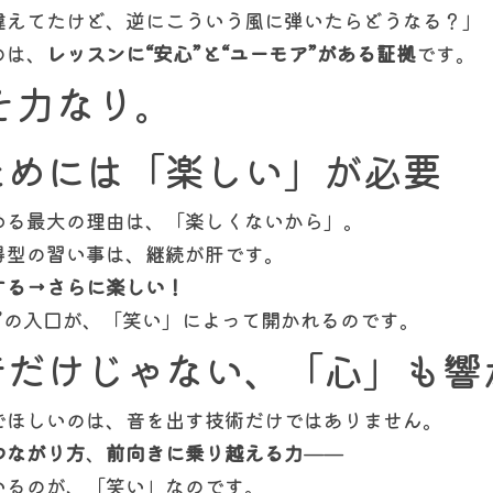
違えてたけど、逆にこういう風に弾いたらどうなる？」
のは、
レッスンに“安心”と“ユーモア”がある証拠
です。
そ力なり。
ためには「楽しい」が必要
める最大の理由は、「楽しくないから」。
得型の習い事は、継続が肝です。
する→さらに楽しい！
”の入口が、「笑い」によって開かれるのです。
音だけじゃない、「心」も響
でほしいのは、音を出す技術だけではありません。
つながり方
、
前向きに乗り越える力
——
いるのが、「笑い」なのです。