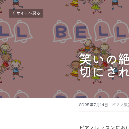
サイトへ戻る
笑いの
切にさ
2025年7月14日
·
ピアノ教
ピアノレッスンにお