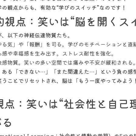
の観点からも、有効な“学びのスイッチ”なのです！
的視点：笑いは“脳を開くス
が、以下の神経伝達物質たち。
やる気」や「報酬」を司る。学びのモチベーションと直
心感や幸福感を生み出す。ストレス耐性を強化。
快感物質。笑いの多い空間では痛みや不安が緩和される
くある「できない…」「また間違えた…」という負の感
笑うことでリセットされ、脳は「もう一度やってみよう
の観点：笑いは“社会性と自己
がる
d Emotional Learning：社会性と情動の学習）の5