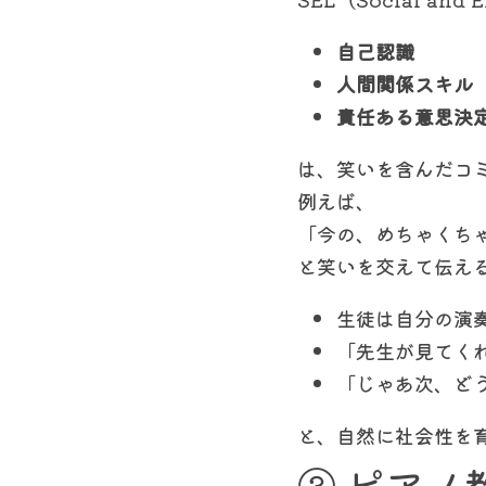
自己認識
人間関係スキル
責任ある意思決
は、笑いを含んだコ
例えば、
「今の、めちゃくち
と笑いを交えて伝え
生徒は自分の演
「先生が見てく
「じゃあ次、ど
と、自然に社会性を
③ ピアノ