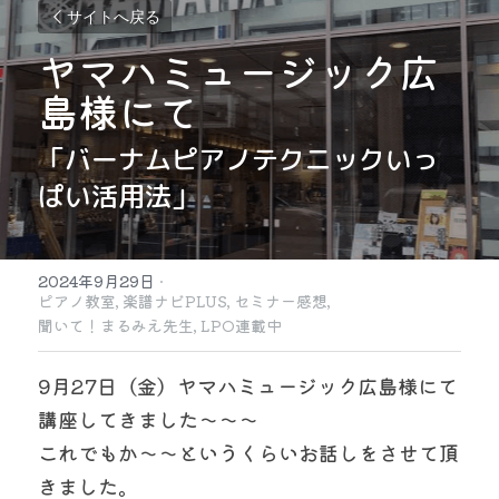
サイトへ戻る
ヤマハミュージック広
島様にて
「バーナムピアノテクニックいっ
ぱい活用法」
2024年9月29日
·
ピアノ教室,
楽譜ナビPLUS,
セミナー感想,
聞いて！まるみえ先生,
LPO連載中
9月27日（金）ヤマハミュージック広島様にて
講座してきました〜〜〜
これでもか〜〜というくらいお話しをさせて頂
きました。