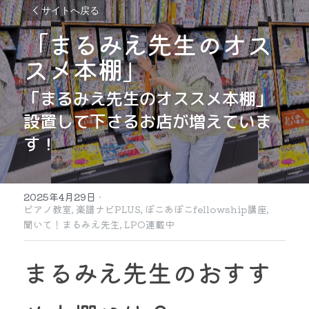
サイトへ戻る
「まるみえ先生のオス
スメ本棚」
「まるみえ先生のオススメ本棚」
設置して下さるお店が増えていま
す！
2025年4月29日
·
ピアノ教室,
楽譜ナビPLUS,
ぽこあぽこfellowship講座,
聞いて！まるみえ先生,
LPO連載中
まるみえ先生のおすす