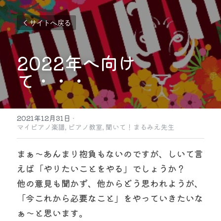
サイトへ戻る
2022年へ向け
て・・・
2021年12月31日
·
マイピアノ楽譜,
ピアノ教室,
聞いて！まるみえ先生
まぁ〜あんまり抱負もないのですが、しいて言
えば「やりたいことをやる」でしょうか？
他の意見も聞かず、他からどう思われようが、
「今これから必要なこと」をやっていきたいな
ぁ〜と思います。