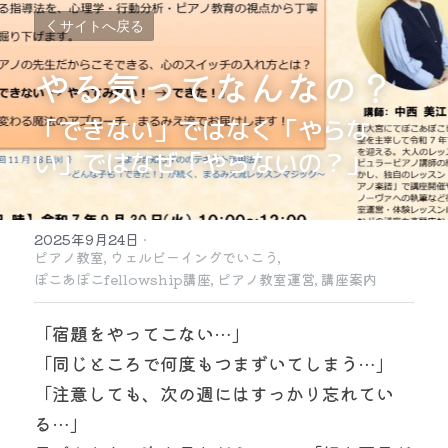
サイトへ戻る
やる気ってなんなの？
「できない」ではなく「やらな
い」ではなぜ「やらないの？」
2025年9月24日
·
ピアノ教室,
ウェルビーイングでいこう,
ぽこあぽこfellowship講座,
ピアノ教室運営,
講座案内
「宿題をやってこない…」
「同じところで何度もつまずいてしまう…」
「注意しても、次の週にはすっかり忘れてい
る…」