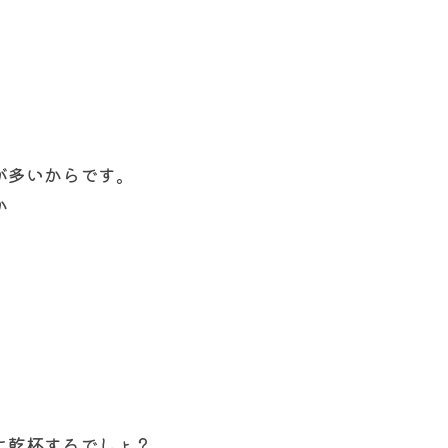
が多いからです。
か
に乾杯するでしょ？