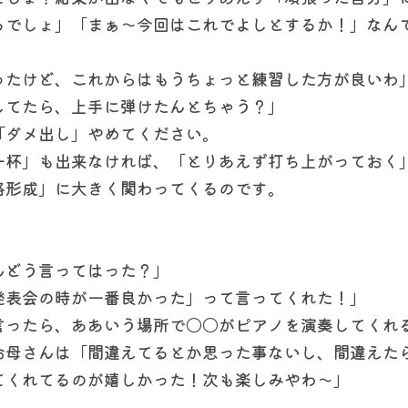
るでしょ」「まぁ〜今回はこれでよしとするか！」なん
ったけど、これからはもうちょっと練習した方が良いわ
してたら、上手に弾けたんとちゃう？」
「ダメ出し」やめてください。
一杯」も出来なければ、「とりあえず打ち上がっておく
格形成」に大きく関わってくるのです。
んどう言ってはった？」
発表会の時が一番良かった」って言ってくれた！」
言ったら、ああいう場所で〇〇がピアノを演奏してくれ
お母さんは「間違えてるとか思った事ないし、間違えた
てくれてるのが嬉しかった！次も楽しみやわ〜」