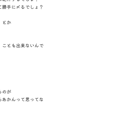
て勝手に〆るでしょ？
」とか
」ことも出来ないんで
るのが
らあかんって思ってな