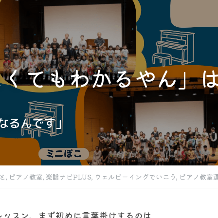
なくてもわかるやん」
なるんです」
と,
ピアノ教室,
楽譜ナビPLUS,
ウェルビーイングでいこう,
ピアノ教室
レッスン、まず初めに言葉掛けするのは