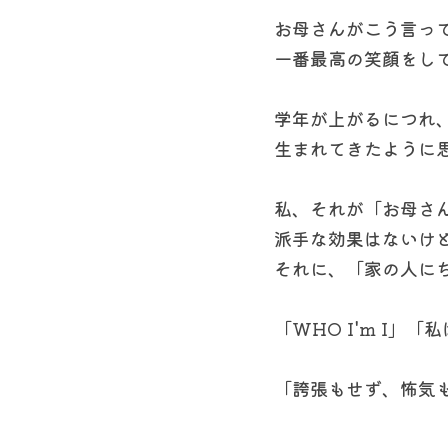
お母さんがこう言っ
一番最高の笑顔をし
学年が上がるにつれ
生まれてきたように
私、それが「お母さ
派手な効果はないけ
それに、「家の人に
「WHO I'm I」「
「誇張もせず、怖気