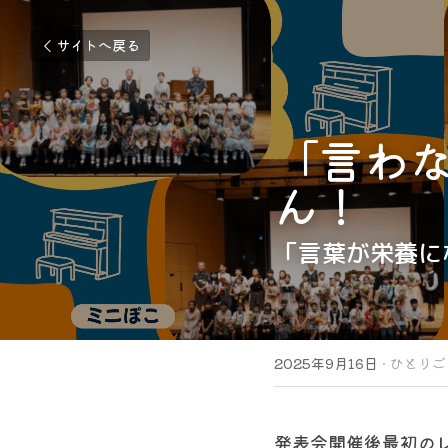
サイトへ戻る
「言わ
ん！
「言葉が栄養に
2025年9月16日
·
ひとりご
発表会開催後最初の