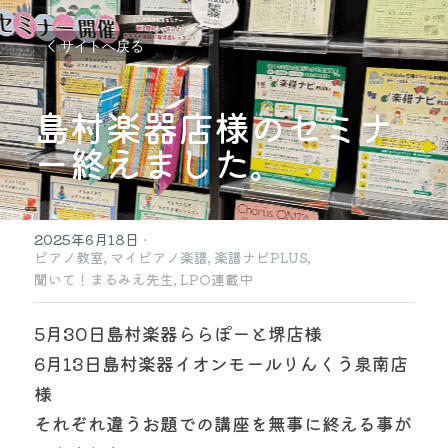
サイトへ戻る
島村楽器店様のセミナ
ー終えました。
2025年6月18日
·
ピアノ教室,
マイピアノ楽譜,
楽譜ナビPLUS,
聞いて！まるみえ先生,
LPO連載中
5月30日島村楽器ららぽーと堺店様
6月13日島村楽器イオンモールりんくう泉南店
様
それぞれ違うお題での講座を無事に終える事が