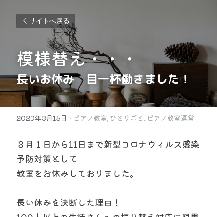
サイトへ戻る
模様替え・・・
長いお休み　目一杯働きました！
2020年3月15日
·
ピアノ教室,
ひとりごと,
ピアノ教室運営
３月１日から11日まで新型コロナウィルス感染
予防対策として
教室をお休みしておりました。
長い休みを決断した理由！
100人以上の生徒さんへの振り替え対応に限界