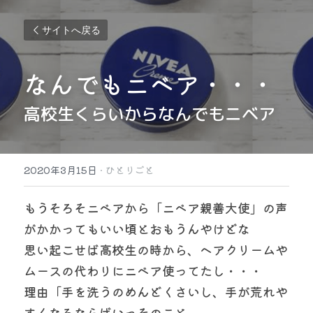
サイトへ戻る
なんでもニベア・・・
高校生くらいからなんでもニベア
2020年3月15日
·
ひとりごと
もうそろそニベアから「ニベア親善大使」の声
がかかってもいい頃とおもうんやけどな
思い起こせば高校生の時から、ヘアクリームや
ムースの代わりにニベア使ってたし・・・
理由「手を洗うのめんどくさいし、手が荒れや
すくなるならばいっそのこと