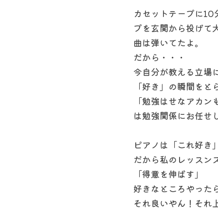
カセットテープに1
プを玄関から投げて
曲は弾いてたよ。
だから・・・
今自分が教える立場
「好き」の瞬間をと
「勉強はせなアカン
は勉強関係にお任せ
ピアノは「これ好き
だから私のレッスン
「得意を伸ばす」
好きなところやった
それ良いやん！それ