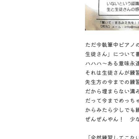
ただ今執筆中ピアノ
生徒さん」について
ハハハ〜ある意味永
それは生徒さんが練
先生方の今までの練
だから埋まらない溝
だって今までめっちゃ
からみたら少しでも練
ぜんぜんやん！　少
「全然練習してこな