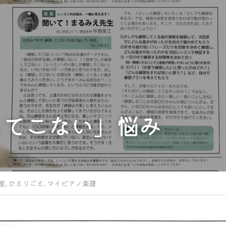
してこない」悩み
室,
ひとりごと,
マイピアノ楽譜