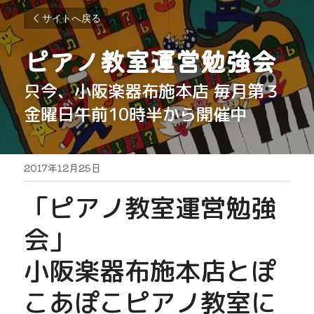
サイトへ戻る
ピアノ教室運営勉強会
只今、小阪楽器布施本店 毎月第３
金曜日午前10時半から開催中
2017年12月25日
「ピアノ教室運営勉強
会」
小阪楽器布施本店とぽ
こあぽこピアノ教室に