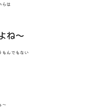
からは
。
よね～
うもんでもない
ぁ～