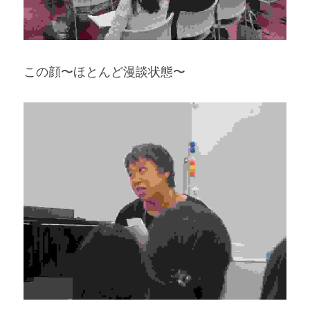
この顔〜ほとんど漫談状態〜