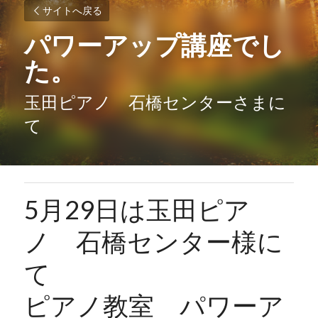
サイトへ戻る
パワーアップ講座でし
た。
玉田ピアノ　石橋センターさまに
て
5月29日は玉田ピア
ノ　石橋センター様に
て
ピアノ教室　パワーア