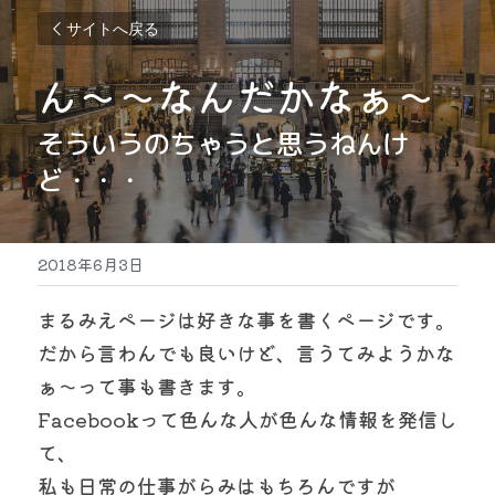
サイトへ戻る
ん～～なんだかなぁ～
そういうのちゃうと思うねんけ
ど・・・
2018年6月3日
まるみえページは好きな事を書くページです。
だから言わんでも良いけど、言うてみようかな
ぁ～って事も書きます。
Facebookって色んな人が色んな情報を発信し
て、
私も日常の仕事がらみはもちろんですが