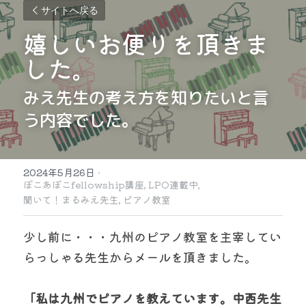
サイトへ戻る
嬉しいお便りを頂きま
した。
みえ先生の考え方を知りたいと言
う内容でした。
2024年5月26日
·
ぽこあぽこfellowship講座,
LPO連載中,
聞いて！まるみえ先生,
ピアノ教室
少し前に・・・九州のピアノ教室を主宰してい
らっしゃる先生からメールを頂きました。
「私は九州でピアノを教えています。中西先生