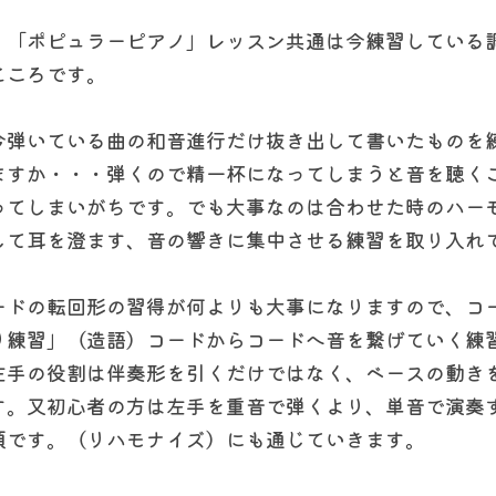
」「ポピュラーピアノ」レッスン共通は今練習している
ところです。
今弾いている曲の和音進行だけ抜き出して書いたものを
ますか・・・弾くので精一杯になってしまうと音を聴く
ってしまいがちです。でも大事なのは合わせた時のハー
して耳を澄ます、音の響きに集中させる練習を取り入れ
ードの転回形の習得が何よりも大事になりますので、コ
り練習」（造語）コードからコードへ音を繋げていく練
左手の役割は伴奏形を引くだけではなく、ベースの動き
す。又初心者の方は左手を重音で弾くより、単音で演奏
須です。（リハモナイズ）にも通じていきます。