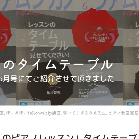
ンのタイムテーブル
6月号にてご紹介させて頂きました
室,
ぽこあぽこfellowship講座,
聞いて！まるみえ先生,
ピアノ教室運営
人のピアノレッスン」タイムテーブ