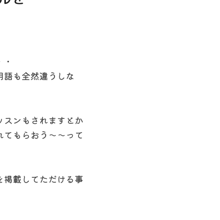
・・
用語も全然違うしな
ッスンもされますとか
れてもらおう〜〜って
を掲載してただける事