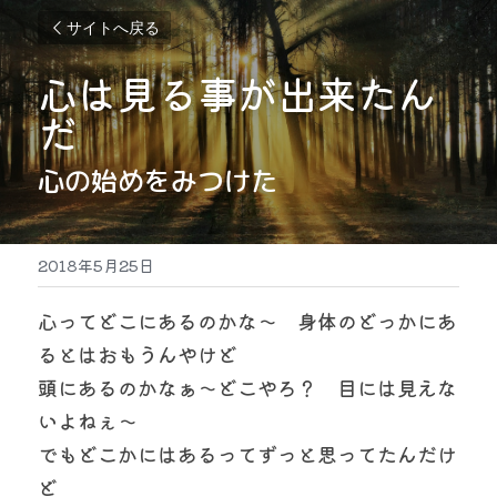
サイトへ戻る
心は見る事が出来たん
だ
心の始めをみつけた
2018年5月25日
心ってどこにあるのかな～　身体のどっかにあ
るとはおもうんやけど
頭にあるのかなぁ～どこやろ？　目には見えな
いよねぇ～
でもどこかにはあるってずっと思ってたんだけ
ど