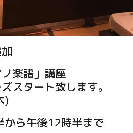
追加
アノ楽譜」講座
ーズスタート致します。
木)
半から午後12時半まで