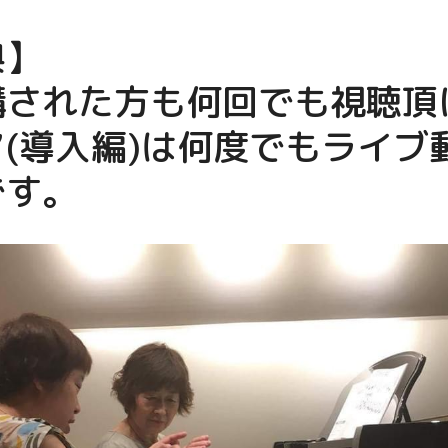
典】
講された方も何回でも視聴頂
(導入編)は何度でもライブ
です。