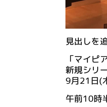
見出しを
「マイピ
新規シリ
9月21日(
午前10時