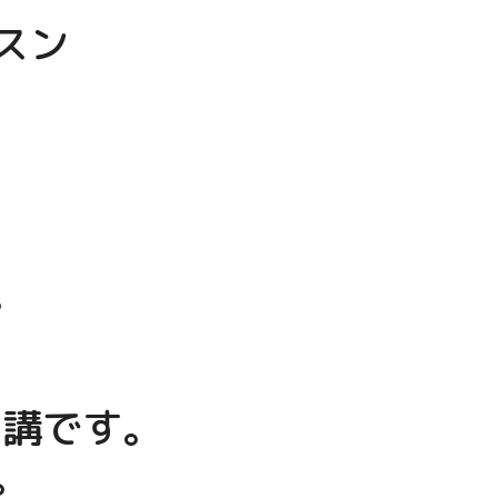
スン
。
受講です。
。