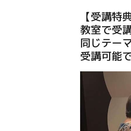
【受講特
教室で受
同じテーマ
受講可能