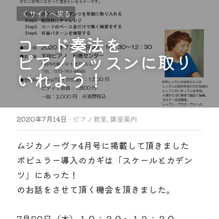
サイトへ戻る
コード奏法を
ピアノレッスンに取り
いれよう！
2020年7月14日
·
ピアノ教室,
講座案内
ムジカノーヴァ4月号に掲載して頂きました
ポピュラー導入のカギは「スケールとカデン
ツ」にあった！
のお話をさせて頂く機会を頂きました。
7月30日（木）１０：３０～１２：３０