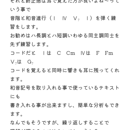
それと終止感は耳で覚えた方が良いよね～って
いう事で
音階と和音進行（Ⅰ　Ⅳ　Ⅴ₇　Ⅰ）を弾く練
習をします。
お勧めはハ長調とハ短調いわゆる同主調同士を
先ず練習します。
コードだと　Ⅰは　C　Cm　Ⅳは　F　Fm　
Ⅴ₇は　G₇　
コードを覚えると同時に響きも耳に残ってくれ
ます。
和音記号を取り入れる事で使っているテキスト
にも
書き入れる事が出来ますし、簡単な分析もでき
ます。
なんでもそうですが、繰り返しすることで