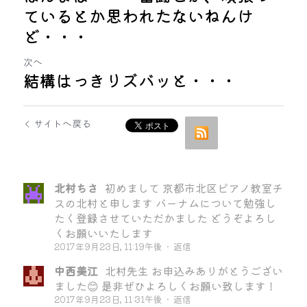
ているとか思われたないねんけ
ど・・・
次へ
結構はっきりズバッと・・・
サイトへ戻る
北村ちさ
初めまして 京都市北区ピアノ教室チ
スの北村と申します バーナムについて勉強し
たく登録させていただかました どうぞよろし
くお願いいたします
2017年9月23日, 11:19午後
·
返信
中西美江
北村先生 お申込みありがとうござい
ました😊 是非ぜひよろしくお願い致します！
2017年9月23日, 11:31午後
·
返信