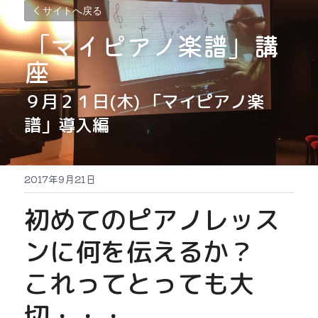
サイトへ戻る
「マイピアノ楽譜」講
座
９月２１日(木) 「マイピアノ楽
譜」導入編
2017年9月21日
初めてのピアノレッス
ンに何を伝えるか？
これってとっても大
切・・・