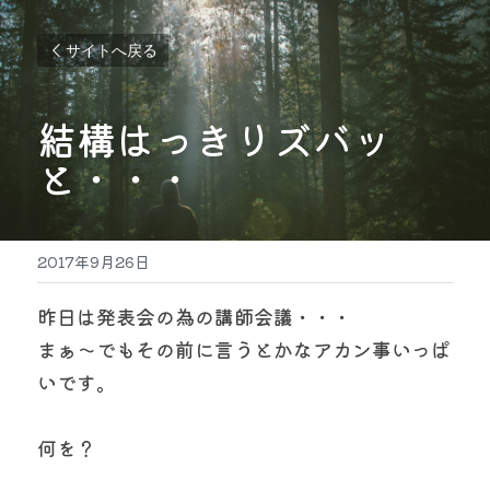
サイトへ戻る
結構はっきりズバッ
と・・・
2017年9月26日
昨日は発表会の為の講師会議・・・
まぁ〜でもその前に言うとかなアカン事いっぱ
いです。
何を？