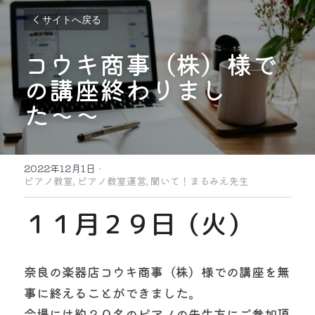
サイトへ戻る
コウキ商事（株）様で
の講座終わりまし
た〜〜
2022年12月1日
·
ピアノ教室,
ピアノ教室運営,
聞いて！まるみえ先生
１１月２９日（火）
奈良の楽器店コウキ商事（株）様での講座を無
事に終えることができました。
会場には約２０名のピアノの先生方にご参加頂