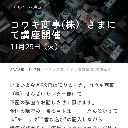
サイトへ戻る
コウキ商事(株）さまに
て講座開催
11月29日（火）
2022年11月17日
·
ピアノ教室,
ピアノ教室運営,
講座案内
いよいよ今月29日に迫りました。コウキ商事
（株）せんざいセンター様にて
下記の講座をお話しさせて頂きます。
今回の講座の一番の目玉は・・・なんといって
も”チェック” ”書き込む”の記入しながら
講座が終わると「何せなアカンのか？」がはっ