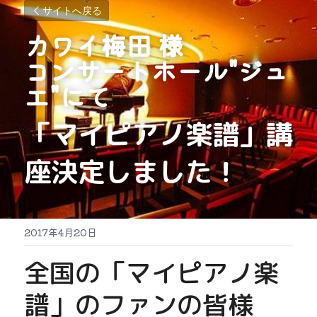
サイトへ戻る
カワイ梅田 様
コンサートホール"ジュ
エ"にて
「マイピアノ楽譜」講
座決定しました！
2017年4月20日
全国の「マイピアノ楽
譜」のファンの皆様