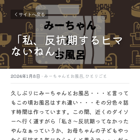
サイトへ戻る
「私、反抗期するヒマ
ないねん」
2024年1月8日
·
みーちゃんとお風呂,
ひとりごと
久しぶりにみーちゃんとお風呂・・・と言って
もこの頃お風呂はすれ違い・・・その分色々話
す時間は作っています。この間、近くのダイソ
ーへ行く道すがら「私さ〜反抗期ってなかった
やんなぁっていうか、お母ちゃんの子どもやっ
たら反抗する気にならへんと思うで・・・だっ