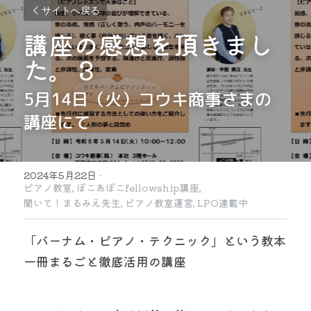
サイトへ戻る
講座の感想を頂きまし
た。３
5月14日（火）コウキ商事さまの
講座にて
2024年5月22日
·
ピアノ教室,
ぽこあぽこfellowship講座,
聞いて！まるみえ先生,
ピアノ教室運営,
LPO連載中
「バーナム・ピアノ・テクニック」という教本
一冊まるごと徹底活用の講座