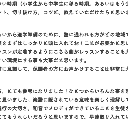
多い時期（小学生から中学生に移る時期。あるいはもう
ント、切り抜け方．コツど、教えていただけたらと思い
らいから進学準備のために、塾に通われる方がどの地域
実をまずはしっかりと頭に入れておくことが必要かと思
ッスンが定着するようにこちら側がレッスンすることも
すい環境にする事も大事だと思います。
常に意識して、保護者の方にお声かけすることは非常に
方．とても参考になりました！
ひとつからいろんな事を
と思いました。
楽譜に隠されている意味を楽しく理解し
進行の大切さ、和音でメロディができていることを生徒
とてもうれしいだろうと思いますので、早速取り入れて