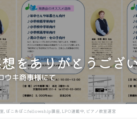
感想をありがとうござ
）コウキ商事様にて
室,
ぽこあぽこfellowship講座,
LPO連載中,
ピアノ教室運営