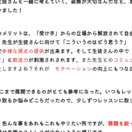
生徒さんと一緒に考えていく、姿勢が大切なんだなと、
いました！
のメリットは、「受け手」からの立場から解放されて自
。先生が生徒さんに向けて「こういうのはどう思う？」
で
多様な視点の提供
が出来ます。そして生徒さんの中で
？」と
創造力
が刺激されされます
。また先生との
コミュ
上しますよね？それが　
モチベーション
の向上にもつな
こまで展開できるのがとても参考になった。いつもレッ
う取るか悩みどころだったので、少しずつレッスンに取
、色んな事をあれもこれもやりたい所ですが、
課題を絞