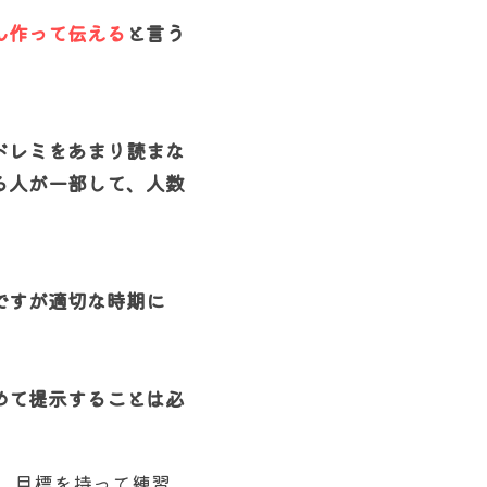
ん作って伝える
と言う
ドレミをあまり読まな
る人が一部して、人数
ですが適切な時期に
。
めて提示することは必
。目標を持って練習