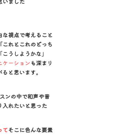
思いました
由な視点で考えること
「これとこれのどっち
「こうしようかな」
ニケーション
も深まり
がると思います。
スンの中で和声や音
り入れたいと思った
って
そこに色んな要素