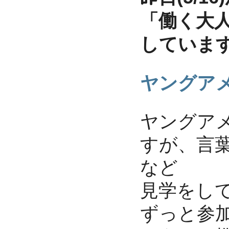
「働く大
ています
ヤングア
ヤングア
が、言葉
見学をし
ずっと参
ようやく