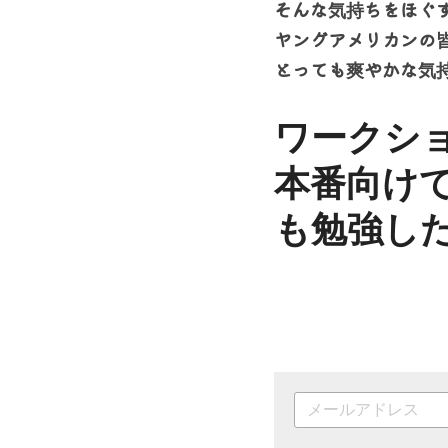
ワークシ
本番向け
も勉強し
前へ
自分の研修・・