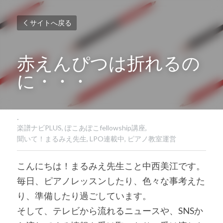
サイトへ戻る
赤えんぴつは折れるの
に・・・
·
楽譜ナビPLUS,
ぽこあぽこfellowship講座,
聞いて！まるみえ先生,
LPO連載中,
ピアノ教室運営
こんにちは！まるみえ先生こと中西美江です。
毎日、ピアノレッスンしたり、色々な事考えた
り、準備したり過ごしています。
そして、テレビから流れるニュースや、SNSか