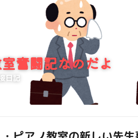
教室奮闘記なのだよ
接日記
・・ピアノ教室の新しい先生