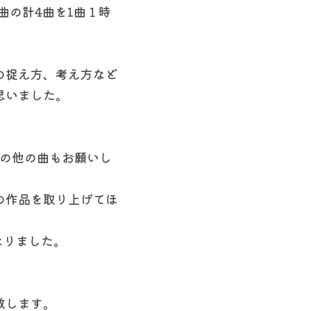
曲の計4曲を1曲１時
の捉え方、考え方など
思いました。
帖の他の曲もお願いし
の作品を取り上げてほ
なりました。
致します。