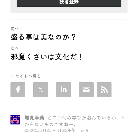
読者登録
前へ
盛る事は美なのか？
次へ
邪魔くさいは文化だ！
サイトへ戻る
増見麻美
どこに何の学びが潜んでいるか、わ
からないものですねー。
2020年11月25日, 11:23午後
·
返信